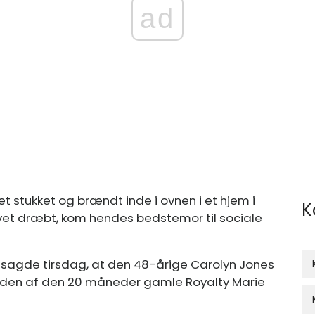
ad
t stukket og brændt inde i ovnen i et hjem i
K
evet dræbt, kom hendes bedstemor til sociale
Sr. sagde tirsdag, at den 48-årige Carolyn Jones
øden af ​​den 20 måneder gamle Royalty Marie