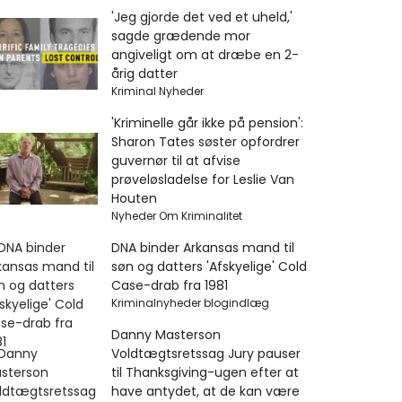
'Jeg gjorde det ved et uheld,'
sagde grædende mor
angiveligt om at dræbe en 2-
årig datter
Kriminal Nyheder
'Kriminelle går ikke på pension':
Sharon Tates søster opfordrer
guvernør til at afvise
prøveløsladelse for Leslie Van
Houten
Nyheder Om Kriminalitet
DNA binder Arkansas mand til
søn og datters 'Afskyelige' Cold
Case-drab fra 1981
Kriminalnyheder blogindlæg
Danny Masterson
Voldtægtsretssag Jury pauser
til Thanksgiving-ugen efter at
have antydet, at de kan være