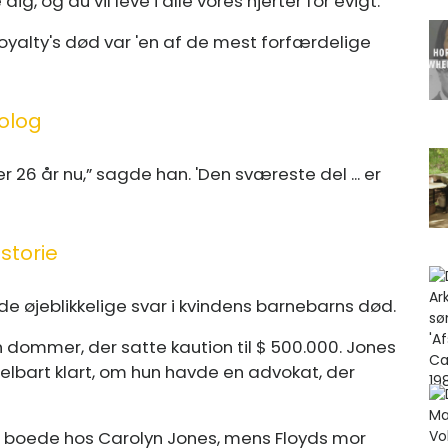
 dig, og du vil leve i alle vores hjerter for evigt. '
oyalty's død var 'en af ​​de mest forfærdelige
rolog
r 26 år nu,” sagde han. 'Den sværeste del ... er
storie
 øjeblikkelige svar i kvindens barnebarns død.
n dommer, der satte kaution til $ 500.000. Jones
elbart klart, om hun havde en advokat, der
boede hos Carolyn Jones, mens Floyds mor