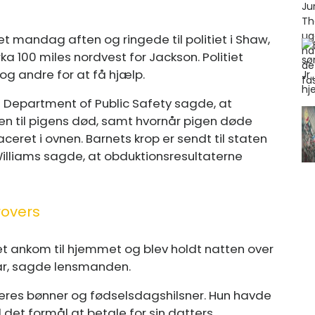
et mandag aften og ringede til politiet i Shaw,
 100 miles nordvest for Jackson. Politiet
g andre for at få hjælp.
 Department of Public Safety sagde, at
en til pigens død, samt hvornår pigen døde
aceret i ovnen. Barnets krop er sendt til staten
 Williams sagde, at obduktionsresultaterne
rovers
iet ankom til hjemmet og blev holdt natten over
klar, sagde lensmanden.
deres bønner og fødselsdagshilsner. Hun havde
det formål at betale for sin datters