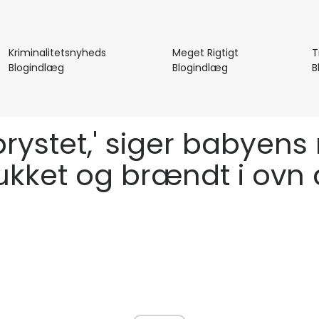
Kriminalitetsnyheds
Meget Rigtigt
T
Kriminalitetsnyheds
Meget
Blogindlæg
Blogindlæg
B
Blogindlæg
Rigtigt
Blogindlæg
 brystet,' siger babyens
tukket og brændt i ovn