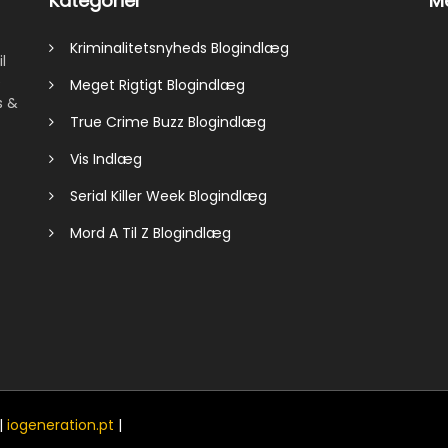
Kategorier
Me
Kriminalitetsnyheds Blogindlæg
l
e
Meget Rigtigt Blogindlæg
s &
True Crime Buzz Blogindlæg
Vis Indlæg
Serial Killer Week Blogindlæg
Mord A Til Z Blogindlæg
|
iogeneration.pt
|