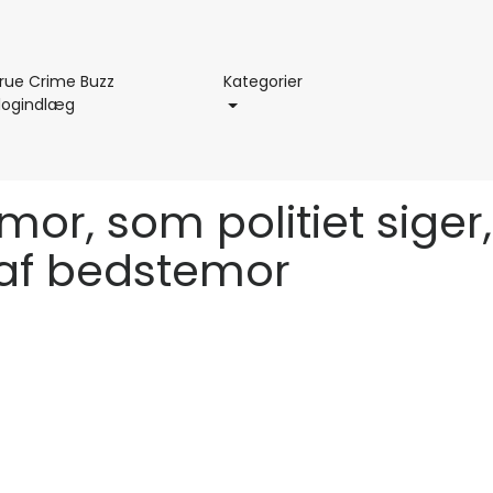
Kategorier
rue Crime Buzz
Kategorier
True
logindlæg
Crime
Buzz
Blogindlæg
 mor, som politiet siger,
 af bedstemor