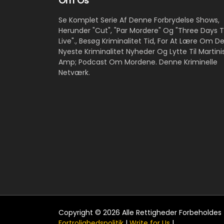
Om Os
Se Komplet Serie Af Denne Forbrydelse Shows,
Herunder "Cut", "Par Mordere" Og "Three Days Ti
Live"., Besøg Kriminalitet Tid, For At Lære Om D
Nyeste Kriminalitet Nyheder Og Lytte Til Martini
Amp; Podcast Om Mordene. Denne Kriminelle
Netværk.
Copyright © 2026 Alle Rettigheder Forbeholdes 
Fortrolighedspolitik
|
Write for Us
|