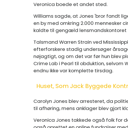
Veronica boede et andet sted.
Williams sagde, at Jones 'bror fandt lig
en by med omkring 2.000 mennesker cirka
kaldte til gengæld lensmandskontoret o
Talsmand Warren Strain ved Mississippi
efterforskere stadig undersøger årsag
nøjagtigt, og om det var før hun blev pl
Crime Lab i Pearl til obduktion, selvom
endnu ikke var komplette tirsdag.
Huset, Som Jack Byggede Kont
Carolyn Jones blev arresteret, da polit
til afhøring, mens anklager blev gjort 
Veronica Jones takkede også folk for 
også oprettet en online fundraiser med 