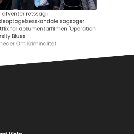
r afventer retssag i
Kvinde for
oleoptagelsesskandale sagsøger
kollega, hu
tflix for dokumentarfilmen 'Operation
havde en 
sity Blues'
Nyheder Om
heder Om Kriminalitet