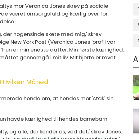
altys mor Veronica Jones skrev på sociale
vde været omsorgsfuld og kærlig over for
delse.
g, der nogensinde skete med mig,' skrev
ge New York Post (Veronica Jones 'profil var
 ”Hun er min eneste datter. Min første kærlighed.
åttet gennemgå i mit liv. Mit hjerte er revet
A
 I Hvilken Måned
nformerede hende om, at hendes mor 'stak' sin
 kun havde kærlighed til hendes barnebarn.
y, og alle, der kender os, ved det,' skrev Jones.