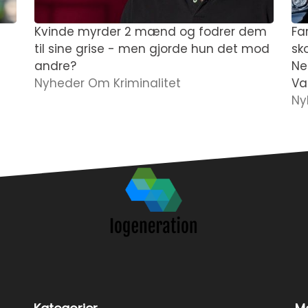
Kvinde myrder 2 mænd og fodrer dem
Fa
til sine grise - men gjorde hun det mod
sk
andre?
Ne
Nyheder Om Kriminalitet
Var
Ny