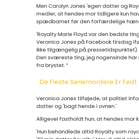
Men Carolyn Jones 'egen datter og Roy
medier, at hendes mor tidligere kun ha
spædbarnet før den forfærdelige hæn
'Royalty Marie Floyd var den bedste tin
Veronica Jones på Facebook tirsdag iføl
ikke tilgængelig på pressetidspunktet).
Den sværeste ting, jeg nogensinde har m
fra brystet. ”
De Fleste Seriemordere Er Født
Veronica Jones tilføjede, at politiet i
datter og 'bagt hende i ovnen.'
Alligevel fastholdt hun, at hendes mor
'Hun behandlede altid Royalty som royalt