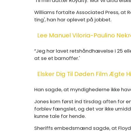
'Til min datter Royalty:' Mor vil altid elske
Williams fortalte Associated Press, at R
ting', han har oplevet på jobbet.
Lee Manuel Viloria-Paulino Nek
”Jeg har lavet retshåndhævelse i 25 elle
at se et barnoffer.'
Elsker Dig Til Døden Film Ægte Hi
Han sagde, at myndighederne ikke havde
Jones kom først ind tirsdag aften for e
forblev fængslet, og det var ikke umidd
kunne tale for hende.
Sheriffs embedsmænd sagde, at Floyd 