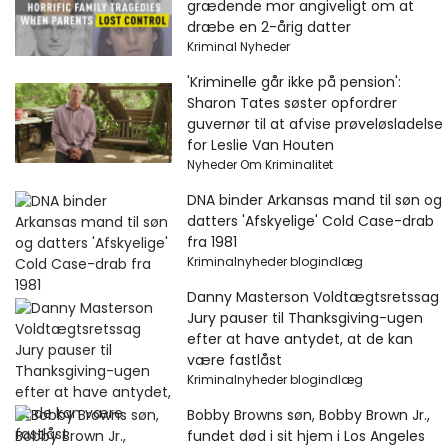
grædende mor angiveligt om at
dræbe en 2-årig datter
Kriminal Nyheder
'Kriminelle går ikke på pension':
Sharon Tates søster opfordrer
guvernør til at afvise prøveløsladelse
for Leslie Van Houten
Nyheder Om Kriminalitet
DNA binder Arkansas mand til søn og
datters 'Afskyelige' Cold Case-drab
fra 1981
Kriminalnyheder blogindlæg
Danny Masterson Voldtægtsretssag
Jury pauser til Thanksgiving-ugen
efter at have antydet, at de kan
være fastlåst
Kriminalnyheder blogindlæg
Bobby Browns søn, Bobby Brown Jr.,
fundet død i sit hjem i Los Angeles