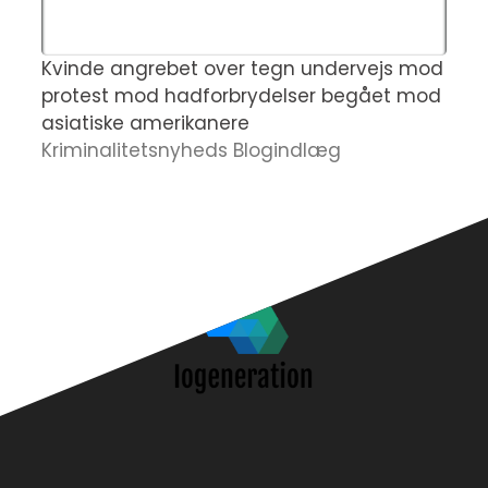
Kvinde angrebet over tegn undervejs mod
K
protest mod hadforbrydelser begået mod
s
asiatiske amerikanere
a
Kriminalitetsnyheds Blogindlæg
N