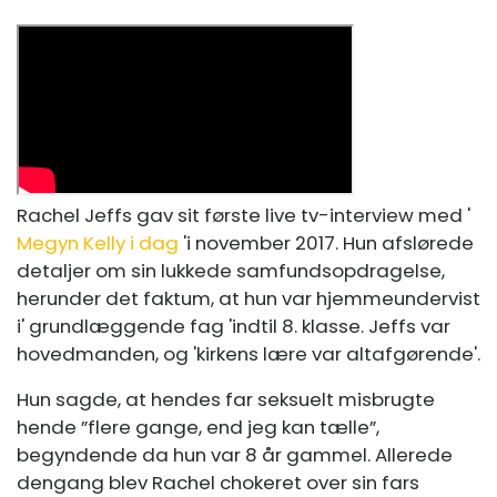
Rachel Jeffs gav sit første live tv-interview med '
Megyn Kelly i dag
'i november 2017. Hun afslørede
detaljer om sin lukkede samfundsopdragelse,
herunder det faktum, at hun var hjemmeundervist
i' grundlæggende fag 'indtil 8. klasse. Jeffs var
hovedmanden, og 'kirkens lære var altafgørende'.
Hun sagde, at hendes far seksuelt misbrugte
hende ”flere gange, end jeg kan tælle”,
begyndende da hun var 8 år gammel. Allerede
dengang blev Rachel chokeret over sin fars