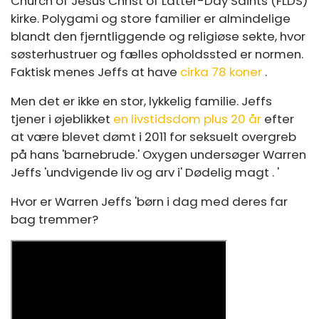
Church of Jesus Christ of Latter-Day Saints (FLDS)
kirke. Polygami og store familier er almindelige
blandt den fjerntliggende og religiøse sekte, hvor
søsterhustruer og fælles opholdssted er normen.
Faktisk menes Jeffs at have
cirka 78 koner
.
Men det er ikke en stor, lykkelig familie. Jeffs
tjener i øjeblikket
en livstidsdom plus 20 år
efter
at være blevet dømt i 2011 for seksuelt overgreb
på hans 'barnebrude.' Oxygen undersøger Warren
Jeffs 'undvigende liv og arv i' Dødelig magt . '
Hvor er Warren Jeffs 'børn i dag med deres far
bag tremmer?