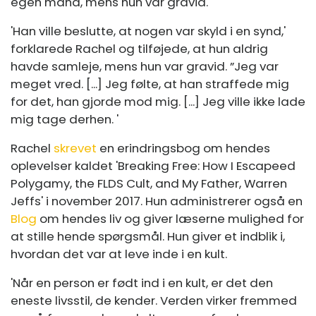
egen mand, mens hun var gravid.
'Han ville beslutte, at nogen var skyld i en synd,'
forklarede Rachel og tilføjede, at hun aldrig
havde samleje, mens hun var gravid. ”Jeg var
meget vred. [...] Jeg følte, at han straffede mig
for det, han gjorde mod mig. [...] Jeg ville ikke lade
mig tage derhen. '
Rachel
skrevet
en erindringsbog om hendes
oplevelser kaldet 'Breaking Free: How I Escapeed
Polygamy, the FLDS Cult, and My Father, Warren
Jeffs' i november 2017. Hun administrerer også en
Blog
om hendes liv og giver læserne mulighed for
at stille hende spørgsmål. Hun giver et indblik i,
hvordan det var at leve inde i en kult.
'Når en person er født ind i en kult, er det den
eneste livsstil, de kender. Verden virker fremmed