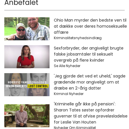
Anbefalet
Ohio Man myrder den bedste ven til
at dække over deres homoseksuelle
affære
Kriminalitetsnyhedsindlæg
Sexforbryder, der angiveligt brugte
falske jobsamtaler til seksuelt
overgreb på flere kvinder
Se Alle Nyheder
'Jeg gjorde det ved et uheld,' sagde
grædende mor angiveligt om at
dræbe en 2-årig datter
Kriminal Nyheder
'Kriminelle går ikke på pension':
Sharon Tates søster opfordrer
guvernør til at afvise prøveløsladelse
for Leslie Van Houten
Nyheder Om Kriminalitet