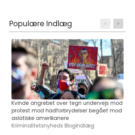
Populære Indlæg
Kvinde angrebet over tegn undervejs mod
K
protest mod hadforbrydelser begået mod
s
asiatiske amerikanere
a
Kriminalitetsnyheds Blogindlæg
N