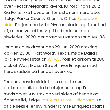
over Hector Alejandro Rivera, 18, fordi hans 2012
Kia Forte ikke havde en forreste nummerplade,
ifølge Parker County Sheriff's Office
Facebook
side
. Betjentene kørte Riveras plader og fandt ud
af, at han var eftersøgt i forbindelse med
skyderiet i 2020, der dræbte Carmen Enriquez, 33.
Enriquez blev dræbt den 29. juni 2020 omkring
klokken 23.00. i Fort Worth, Texas, ifølge Dallas
lokale nyhedsstation
WFAA
. Politiet ankom til 200
blok af West Mason Street, hvor Enriquez med
flere skudsår på hendes overkrop.
Enriquez havde siddet i sin ældste søns
parkerede bil, da to køretøjer holdt op. En
mørkfarvet SUV trak op ved siden af ​​hende og
åbnede ild, ifølge
Fort Worth Star-Telegram
. En
af de seks eller syv runder ramte Enriquez fatalt i