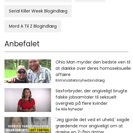
Serial Killer Week Blogindlæg
Mord A Til Z Blogindlæg
Anbefalet
Ohio Man myrder den bedste ven til
at dække over deres homoseksuelle
affære
Kriminalitetsnyhedsindlæg
Sexforbryder, der angiveligt brugte
falske jobsamtaler til seksuelt
overgreb på flere kvinder
Se Alle Nyheder
'Jeg gjorde det ved et uheld,' sagde
grædende mor angiveligt om at
dræbe en 2-årig datter