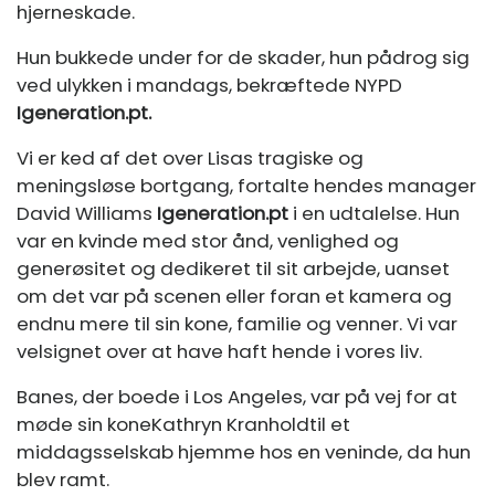
hjerneskade.
Hun bukkede under for de skader, hun pådrog sig
ved ulykken i mandags, bekræftede NYPD
Igeneration.pt
.
Vi er ked af det over Lisas tragiske og
meningsløse bortgang, fortalte hendes manager
David Williams
Igeneration.pt
i en udtalelse. Hun
var en kvinde med stor ånd, venlighed og
generøsitet og dedikeret til sit arbejde, uanset
om det var på scenen eller foran et kamera og
endnu mere til sin kone, familie og venner. Vi var
velsignet over at have haft hende i vores liv.
Banes, der boede i Los Angeles, var på vej for at
møde sin kone
Kathryn Kranhold
til et
middagsselskab hjemme hos en veninde, da hun
blev ramt.