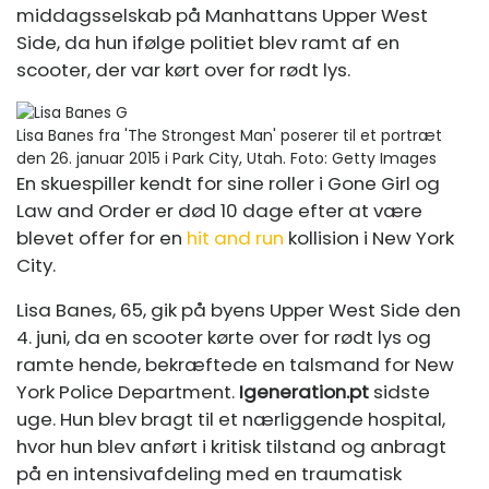
middagsselskab på Manhattans Upper West
Side, da hun ifølge politiet blev ramt af en
scooter, der var kørt over for rødt lys.
Lisa Banes fra 'The Strongest Man' poserer til et portræt
den 26. januar 2015 i Park City, Utah.
Foto: Getty Images
En skuespiller kendt for sine roller i Gone Girl og
Law and Order er død 10 dage efter at være
blevet offer for en
hit and run
kollision i New York
City.
Lisa Banes, 65, gik på byens Upper West Side den
4. juni, da en scooter kørte over for rødt lys og
ramte hende, bekræftede en talsmand for New
York Police Department.
Igeneration.pt
sidste
uge. Hun blev bragt til et nærliggende hospital,
hvor hun blev anført i kritisk tilstand og anbragt
på en intensivafdeling med en traumatisk