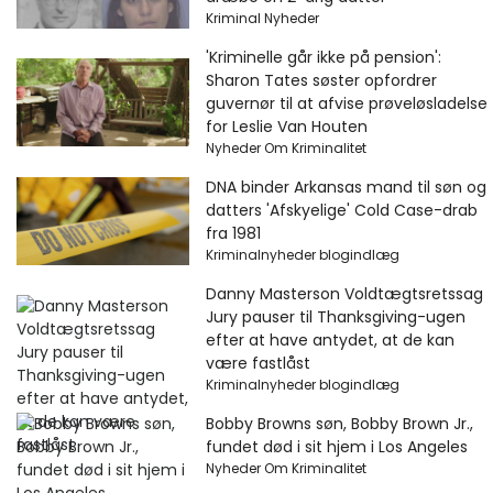
Kriminal Nyheder
'Kriminelle går ikke på pension':
Sharon Tates søster opfordrer
guvernør til at afvise prøveløsladelse
for Leslie Van Houten
Nyheder Om Kriminalitet
DNA binder Arkansas mand til søn og
datters 'Afskyelige' Cold Case-drab
fra 1981
Kriminalnyheder blogindlæg
Danny Masterson Voldtægtsretssag
Jury pauser til Thanksgiving-ugen
efter at have antydet, at de kan
være fastlåst
Kriminalnyheder blogindlæg
Bobby Browns søn, Bobby Brown Jr.,
fundet død i sit hjem i Los Angeles
Nyheder Om Kriminalitet