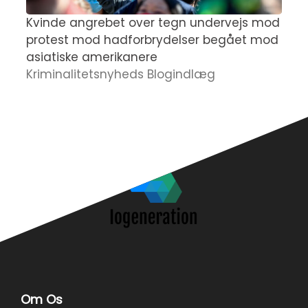
Kvinde angrebet over tegn undervejs mod
K
protest mod hadforbrydelser begået mod
s
asiatiske amerikanere
a
Kriminalitetsnyheds Blogindlæg
N
Om Os