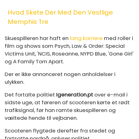
Hvad Skete Der Med Den Vestlige
Memphis Tre
Skuespilleren har haft en
lang karriere
med roller i
film og shows som Psych, Law & Order: Special
Victims Unit, 'NCIS, Roseanne, NYPD Blue, 'Gone Girl'
og A Family Torn Apart.
Der er ikke annonceret nogen anholdelser i
ulykken.
Det fortalte politiet
Igeneration.pt
over e-mail i
sidste uge, at føreren af ​​scooteren kørte et rødt
trafiksignal, før han ramte skuespilleren og
væltede hende til vejbanen.
Scooteren flygtede derefter fra stedet og
fortsatte nordpå, oplyser politiet.